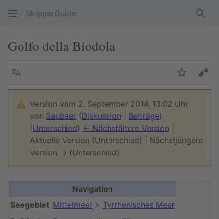
SkipperGuide
Such
Golfo della Biodola
Sprache
Beobacht
Quel
Version vom 2. September 2014, 13:02 Uhr
von
Saubaer
(
Diskussion
|
Beiträge
)
(
Unterschied
)
← Nächstältere Version
|
Aktuelle Version (Unterschied) | Nächstjüngere
Version → (Unterschied)
Navigation
Seegebiet
Mittelmeer
>
Tyrrhenisches Meer