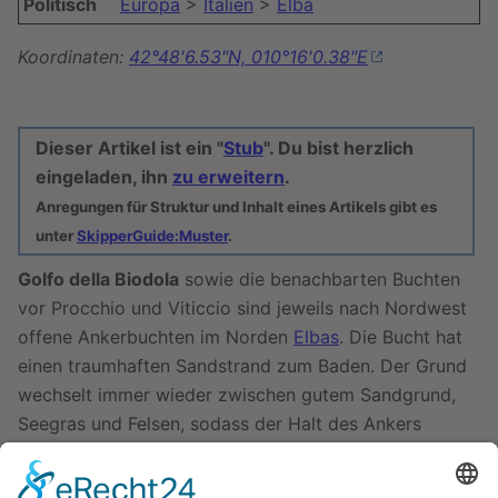
Politisch
Europa
>
Italien
>
Elba
Koordinaten:
42°48'6.53"N, 010°16'0.38"E
Dieser Artikel ist ein "
Stub
". Du bist herzlich
eingeladen, ihn
zu erweitern
.
Anregungen für Struktur und Inhalt eines Artikels gibt es
unter
SkipperGuide:Muster
.
Golfo della Biodola
sowie die benachbarten Buchten
vor Procchio und Viticcio sind jeweils nach Nordwest
offene Ankerbuchten im Norden
Elbas
. Die Bucht hat
einen traumhaften Sandstrand zum Baden. Der Grund
wechselt immer wieder zwischen gutem Sandgrund,
Seegras und Felsen, sodass der Halt des Ankers
geprüft werden sollte.