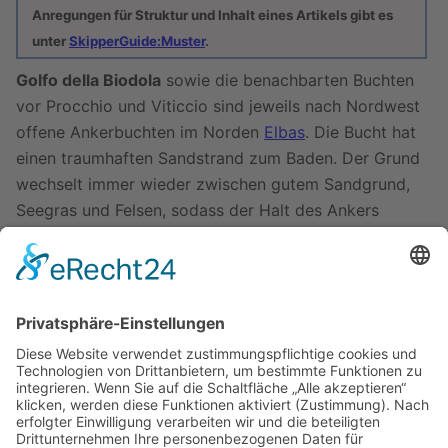
Anregungen für Struktur und Inhalt eines Artikels gibt es
unter
SkipperGuide:Muster
.
Golfo della Biodola
sowie die benachbarten Buchten
vor Procchio und Viticcio sind jeweils nach Nordwest
offene Ankerbuchten im Norden
Elbas
. Die Bucht hat
einen traumhaften Sandstrand zum Baden. Der Grund
wechselt immer wieder zwischen gutem Sandgrund,
Seegras und Felsen, sodass der Halt des Ankers
geprüft werden sollte.
Die beste Abdeckung hat man ganz im Norden vor
Enfola.
Tagsüber wird in der Hauptsaison die komplette Bucht
mit Motorbooten aus Portoferraio überfüllt - nachts
sind eher wenige Segler unter sich.