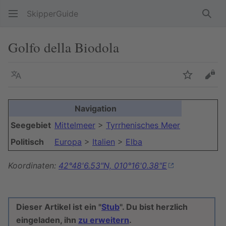
SkipperGuide
Such
Golfo della Biodola
Sprache
Beobacht
Quel
Navigation
Seegebiet
Mittelmeer
>
Tyrrhenisches Meer
Politisch
Europa
>
Italien
>
Elba
Koordinaten:
42°48'6.53"N, 010°16'0.38"E
Dieser Artikel ist ein "
Stub
". Du bist herzlich
eingeladen, ihn
zu erweitern
.