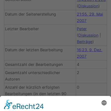
(
Diskussion
)
Datum der Seitenerstellung
21:55, 29. Mai
2007
Letzter Bearbeiter
Peter
(
Diskussion
|
Beiträge
)
Datum der letzten Bearbeitung
16:23, 9. Dez.
2007
Gesamtzahl der Bearbeitungen
4
Gesamtzahl unterschiedlicher
2
Autoren
Anzahl der kürzlich erfolgten
0
Bearbeitungen (in den letzten 90
Tagen)
Anzahl unterschiedlicher Autoren der
0