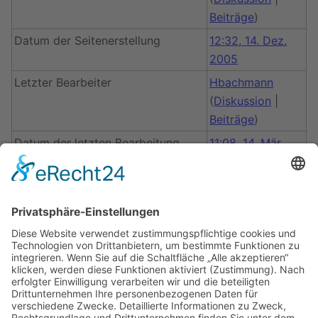
Beiträge
)
Datum der Seitenerstellung
12:32, 14. Dez.
2005
Letzter Bearbeiter
Hbachmann
(
Diskussion
|
Beiträge
)
Datum der letzten Bearbeitung
11:08, 14. Mär.
2014
Gesamtzahl der Bearbeitungen
31
Gesamtzahl unterschiedlicher
10
Autoren
Anzahl der kürzlich erfolgten
0
Bearbeitungen (in den letzten 90
Tagen)
Anzahl unterschiedlicher Autoren
0