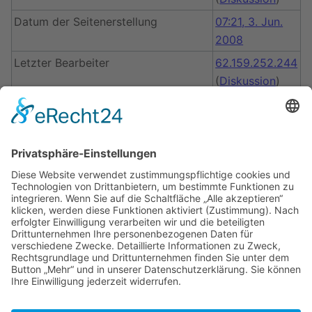
Datum der Seitenerstellung
07:21, 3. Jun.
2008
Letzter Bearbeiter
62.159.252.244
(
Diskussion
)
Datum der letzten Bearbeitung
07:21, 3. Jun.
2008
Gesamtzahl der Bearbeitungen
1
Gesamtzahl unterschiedlicher
1
Autoren
Anzahl der kürzlich erfolgten
0
Bearbeitungen (in den letzten 90
Tagen)
Anzahl unterschiedlicher Autoren der
0
kürzlich erfolgten Bearbeitungen