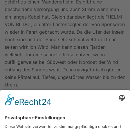
gehört zu einem Wandererheim. Es gibt eine
bescheidene Versorgung und auch Strom wenn man
ein langes Kabel hat. Gleich daneben liegt die "HELMI
VON BLIDÖ", ein alter Lastensegler, der von Sponsoren
wieder in Fahrt gebracht wurde. Da die Ufer der Inseln
hoch sind und der Sund sehr schmal weht dort nur
selten wirklich Wind. Man kann diesen Fjärden
vielleicht für eine schnelle Reise nutzen, wenn
zufälligerweise bei Südwest oder Nordost der Wind
entlang des Sundes weht. Denn navigatorisch gibt er
keine Rätsel auf. Tiefes, ungestörtes Wasser bis zu den
Ufern.
Ein wichtiger Vorteil vielleicht: Dort fahren keine
Fähren im Gegensatz zum
Furusund
.
Im Süden schließt der Blidöfjärd direkt an den
Möja
Västerfjärd
an, im Norden mündet er südlich
Fejan
und