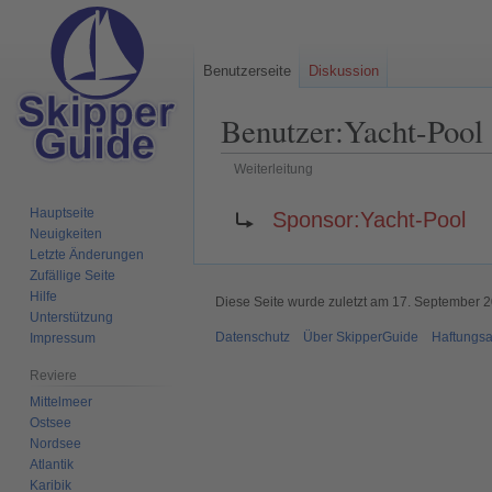
Benutzerseite
Diskussion
Benutzer
:
Yacht-Pool
Weiterleitung
Zur
Zur
Weiterleitung nach:
Hauptseite
Sponsor:Yacht-Pool
Navigation
Suche
Neuigkeiten
springen
springen
Letzte Änderungen
Zufällige Seite
Hilfe
Diese Seite wurde zuletzt am 17. September 
Unterstützung
Datenschutz
Über SkipperGuide
Haftungsa
Impressum
Reviere
Mittelmeer
Ostsee
Nordsee
Atlantik
Karibik