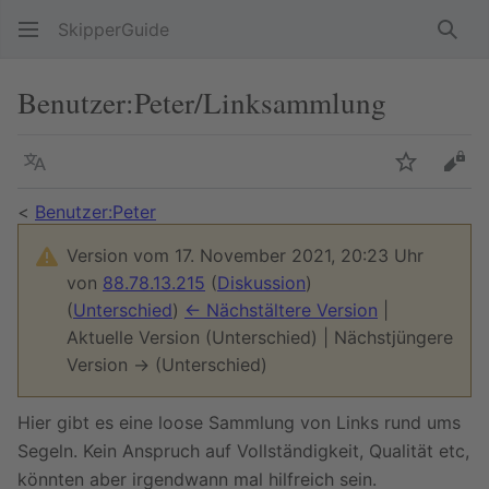
SkipperGuide
Such
Benutzer
:
Peter/Linksammlung
Sprache
Beobacht
Quel
<
Benutzer:Peter
Version vom 17. November 2021, 20:23 Uhr
von
88.78.13.215
(
Diskussion
)
(
Unterschied
)
← Nächstältere Version
|
Aktuelle Version (Unterschied) | Nächstjüngere
Version → (Unterschied)
Hier gibt es eine loose Sammlung von Links rund ums
Segeln. Kein Anspruch auf Vollständigkeit, Qualität etc,
könnten aber irgendwann mal hilfreich sein.