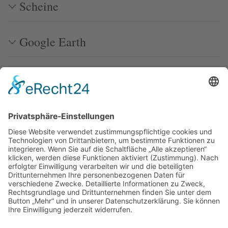
Scheine
Google Earth
Bierernstes
America's Cup
Sonstiges
Segeln im Pantoffelkino