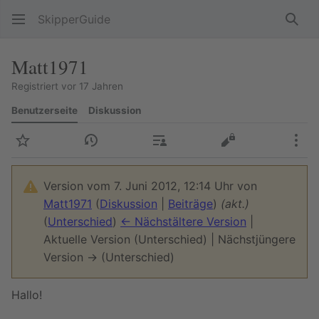
SkipperGuide
Such
Matt1971
Registriert vor 17 Jahren
Benutzerseite
Diskussion
Beobachten
Versionsgeschichte
Beiträge
Quelltext anzeig
Meh
Version vom 7. Juni 2012, 12:14 Uhr von
Matt1971
(
Diskussion
|
Beiträge
)
(akt.)
(
Unterschied
)
← Nächstältere Version
|
Aktuelle Version (Unterschied) | Nächstjüngere
Version → (Unterschied)
Hallo!