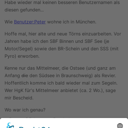
Habe wieder mal keinen besseren Benutzernamen als
diesen gefunden...
Wie
Benutzer:Peter
wohne ich in München.
Hoffe mal, hier alte und neue Törns einzuarbeiten. Vor
Jahren habe ich den SBF Binnen und SBF See (je
Motor/Segel) sowie den BR-Schein und den SSS (mit
Pyro) erworben.
Kenne nur das Mittelmeer, die Ostsee (und ganz am
Anfang
die
den Südsee in Braunschweig) als Revier.
Hoffentlich komme ich bald wieder mal zum Segeln.
Wer HgK für's Mittelmeer anbietet (ca. 2 Wo.), sage
mir Bescheid.
Wo war ich genau?
Burg auf Fehmarn − Bornholm − rt.