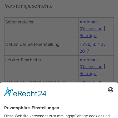
Versionsgeschichte
Seitenersteller
Argonaut
(
Diskussion
|
Beiträge
)
Datum der Seitenerstellung
15:36, 3. Nov.
2017
Letzter Bearbeiter
Argonaut
(
Diskussion
|
Beiträge
)
Datum der letzten Bearbeitung
18:43, 5. Jul.
2026
Gesamtzahl der Bearbeitungen
28
Gesamtzahl unterschiedlicher
2
Autoren