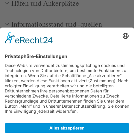
Häfen und Ankerplätze
Informationsstand und -quellen
Weblinks
Bilder
Zuletzt bearbeitet vor 4 Monaten
von
Peter
Autoren:
Alphafisch
,
Axel
,
Migration
,
Peter
,
PiratIstImmerGut
,
REsser