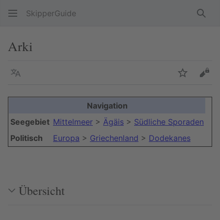
SkipperGuide
Such
Arki
Sprache
Beobacht
Quel
Navigation
Seegebiet
Mittelmeer
>
Ägäis
>
Südliche Sporaden
Politisch
Europa
>
Griechenland
>
Dodekanes
Übersicht