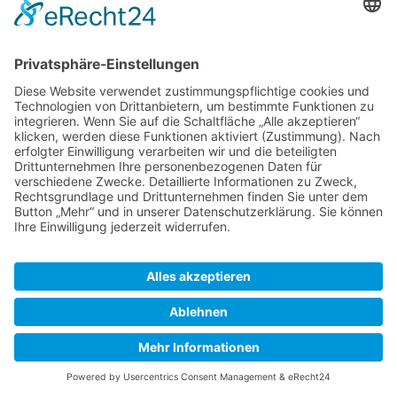
+2
Textersetzung - „'N 0“ durch „'N, 0“
13. August 2009
Vorherige
14:18
M Dietrich
+1.475
Erstbeschreibung
SkipperGuide
Datenschutz
Klassische Ansicht